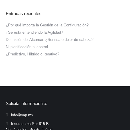
Entradas recientes
¿Por qué importa la Gestión de la Configuración?
¿Se está entendiendo la Agilidad?
Definición del Alcance: ¿Sonrisa o dolor de cabeza?
Ni planificación ni control.
¿Predictivo, Híbrido o Iterativo?
Solicita información a:
info@oap.mx
Insurgentes Sur 615-B
Col. Nápoles, Benito Juárez