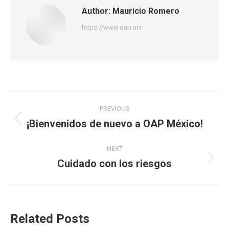
Author:
Mauricio Romero
https://www.oap.mx
Post
PREVIOUS
navigation
¡Bienvenidos de nuevo a OAP México!
Previous
post:
NEXT
Cuidado con los riesgos
Next
post:
Related Posts