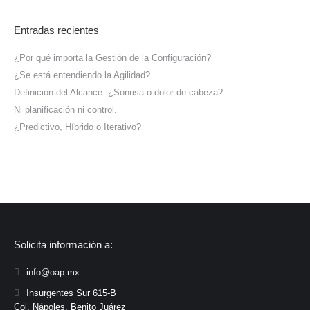
Entradas recientes
¿Por qué importa la Gestión de la Configuración?
¿Se está entendiendo la Agilidad?
Definición del Alcance: ¿Sonrisa o dolor de cabeza?
Ni planificación ni control.
¿Predictivo, Híbrido o Iterativo?
Solicita información a:
info@oap.mx
Insurgentes Sur 615-B
Col. Nápoles, Benito Juárez