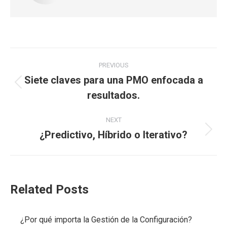
Post
PREVIOUS
navigation
Siete claves para una PMO enfocada a
Previous
resultados.
post:
NEXT
¿Predictivo, Híbrido o Iterativo?
Next
post:
Related Posts
¿Por qué importa la Gestión de la Configuración?