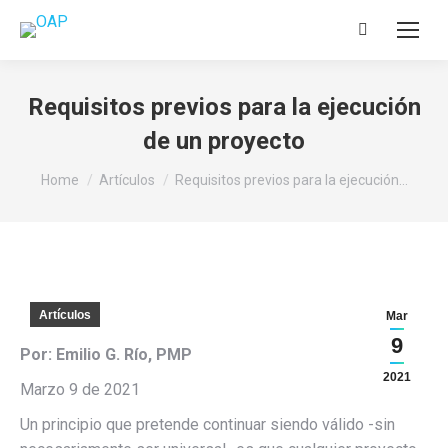
Search:
Requisitos previos para la ejecución
de un proyecto
You are here:
Home
Artículos
Requisitos previos para la ejecución…
Artículos
Mar
9
Por: Emilio G. Río, PMP
2021
Marzo 9 de 2021
Un principio que pretende continuar siendo válido -sin