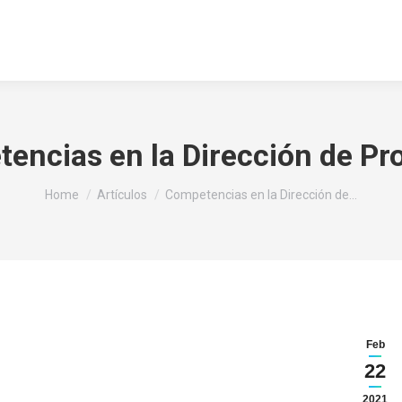
osotros
Servicios
Alianzas
Clientes
Conta
encias en la Dirección de Pr
You are here:
Home
Artículos
Competencias en la Dirección de…
Feb
22
2021