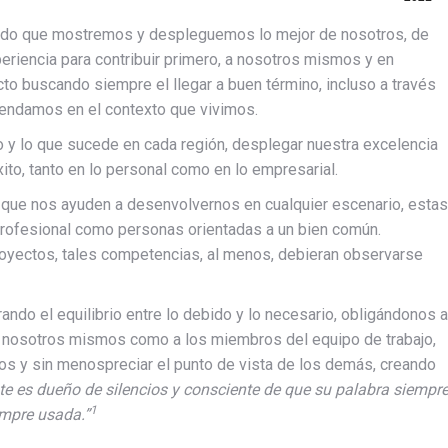
erido que mostremos y despleguemos lo mejor de nosotros, de
riencia para contribuir primero, a nosotros mismos y en
to buscando siempre el llegar a buen término, incluso a través
ntendamos en el contexto que vivimos.
o y lo que sucede en cada región, desplegar nuestra excelencia
ito, tanto en lo personal como en lo empresarial.
 que nos ayuden a desenvolvernos en cualquier escenario, estas
 profesional como personas orientadas a un bien común.
royectos, tales competencias, al menos, debieran observarse
rando el equilibrio entre lo debido y lo necesario, obligándonos a
o a nosotros mismos como a los miembros del equipo de trabajo,
 y sin menospreciar el punto de vista de los demás, creando
te es dueño de silencios y consciente de que su palabra siempr
1
empre usada.”