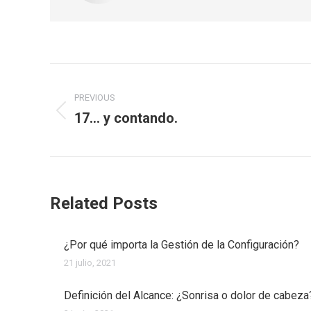
Post
PREVIOUS
navigation
17… y contando.
Previous
post:
Related Posts
¿Por qué importa la Gestión de la Configuración?
21 julio, 2021
Definición del Alcance: ¿Sonrisa o dolor de cabeza