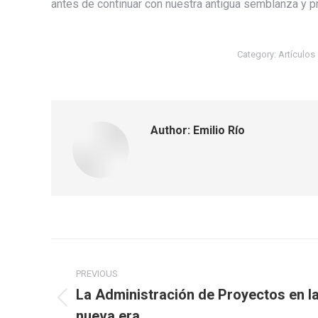
antes de continuar con nuestra antigua semblanza y pr
Category:
Artículos
Author:
Emilio Río
Post
PREVIOUS
navigation
La Administración de Proyectos en l
Previous
nueva era.