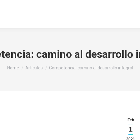
osotros
Servicios
Alianzas
Clientes
Conta
encia: camino al desarrollo i
You are here:
Home
Artículos
Competencia: camino al desarrollo integral
Feb
1
2021