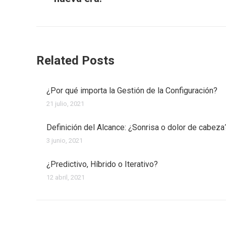
post:
Related Posts
¿Por qué importa la Gestión de la Configuración?
21 julio, 2021
Definición del Alcance: ¿Sonrisa o dolor de cabeza
3 junio, 2021
¿Predictivo, Híbrido o Iterativo?
12 abril, 2021